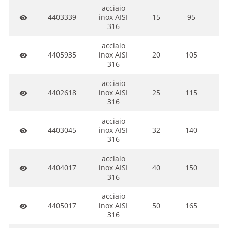
acciaio
4403339
inox AISI
15
95
visibility
316
acciaio
4405935
inox AISI
20
105
visibility
316
acciaio
4402618
inox AISI
25
115
visibility
316
acciaio
4403045
inox AISI
32
140
1
visibility
316
acciaio
4404017
inox AISI
40
150
1
visibility
316
acciaio
4405017
inox AISI
50
165
1
visibility
316