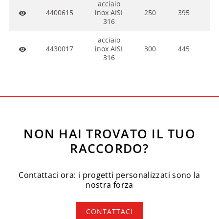
acciaio
4400615
inox AISI
250
395
3
visibility
316
acciaio
4430017
inox AISI
300
445
4
visibility
316
NON HAI TROVATO IL TUO
RACCORDO?
Contattaci ora: i progetti personalizzati sono la
nostra forza
CONTATTACI