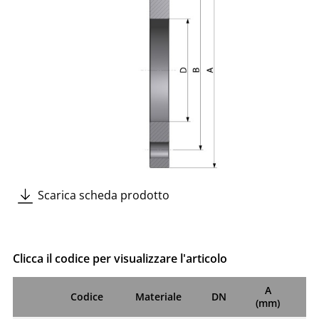
Scarica scheda prodotto
Clicca il codice per visualizzare l'articolo
A
Codice
Materiale
DN
(mm)
(