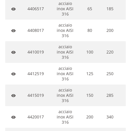
acciaio
4406517
inox AISI
65
185
1
visibility
316
acciaio
4408017
inox AISI
80
200
1
visibility
316
acciaio
4410019
inox AISI
100
220
1
visibility
316
acciaio
4412519
inox AISI
125
250
2
visibility
316
acciaio
4415019
inox AISI
150
285
2
visibility
316
acciaio
4420017
inox AISI
200
340
2
visibility
316