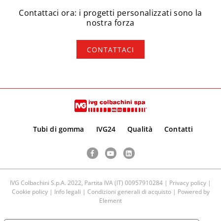
Contattaci ora: i progetti personalizzati sono la
nostra forza
CONTATTACI
Tubi di gomma
IVG24
Qualità
Contatti
Facebook
YouTube
LinkedIn
IVG Colbachini S.p.A. 2022, Partita IVA (IT) 00957910284 |
Privacy policy
|
Cookie policy
|
Info legali
|
Condizioni generali di acquisto
| Powered by
Element