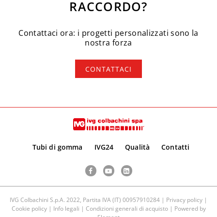
RACCORDO?
Contattaci ora: i progetti personalizzati sono la
nostra forza
CONTATTACI
Tubi di gomma
IVG24
Qualità
Contatti
Facebook
YouTube
LinkedIn
IVG Colbachini S.p.A. 2022, Partita IVA (IT) 00957910284 |
Privacy policy
|
Cookie policy
|
Info legali
|
Condizioni generali di acquisto
| Powered by