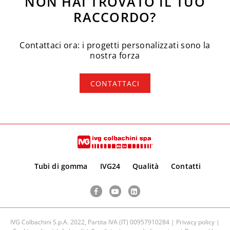
NON HAI TROVATO IL TUO
RACCORDO?
Contattaci ora: i progetti personalizzati sono la
nostra forza
CONTATTACI
Tubi di gomma
IVG24
Qualità
Contatti
Facebook
YouTube
LinkedIn
IVG Colbachini S.p.A. 2022, Partita IVA (IT) 00957910284 |
Privacy policy
|