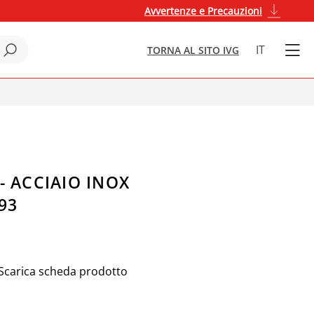
Avvertenze e Precauzioni
IT
TORNA AL SITO IVG
- ACCIAIO INOX
393
Scarica scheda prodotto