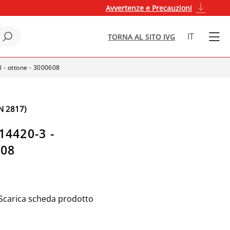
Avvertenze e Precauzioni
IT
TORNA AL SITO IVG
 - ottone - 3000608
N 2817)
14420-3 -
608
Scarica scheda prodotto