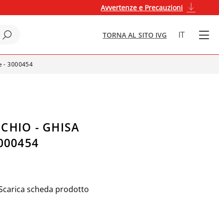
Avvertenze e Precauzioni
IT
TORNA AL SITO IVG
e - 3000454
CHIO - GHISA
000454
Scarica scheda prodotto