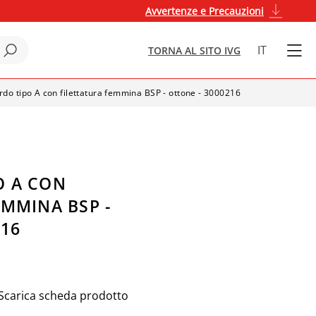
Avvertenze e Precauzioni
IT
TORNA AL SITO IVG
rdo tipo A con filettatura femmina BSP - ottone - 3000216
O A CON
EMMINA BSP -
216
Scarica scheda prodotto