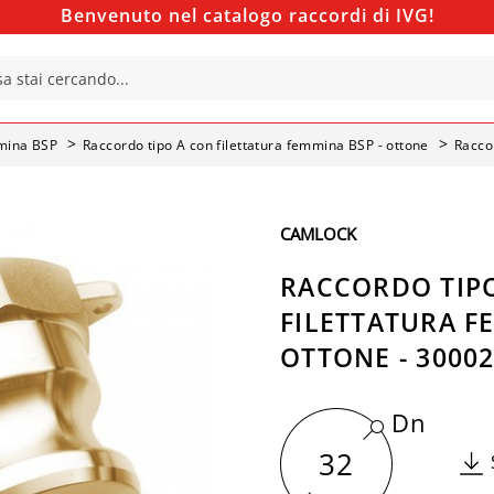
Benvenuto nel catalogo raccordi di IVG!
mmina BSP
Raccordo tipo A con filettatura femmina BSP - ottone
Racco
CAMLOCK
RACCORDO TIP
FILETTATURA F
OTTONE - 3000
Dn
32