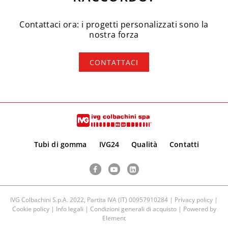
Contattaci ora: i progetti personalizzati sono la
nostra forza
CONTATTACI
Tubi di gomma
IVG24
Qualità
Contatti
Facebook
YouTube
LinkedIn
IVG Colbachini S.p.A. 2022, Partita IVA (IT) 00957910284 |
Privacy policy
|
Cookie policy
|
Info legali
|
Condizioni generali di acquisto
| Powered by
Element