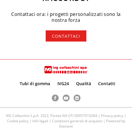
Contattaci ora: i progetti personalizzati sono la
nostra forza
CONTATTACI
Tubi di gomma
IVG24
Qualità
Contatti
Facebook
YouTube
LinkedIn
IVG Colbachini S.p.A. 2022, Partita IVA (IT) 00957910284 |
Privacy policy
|
Cookie policy
|
Info legali
|
Condizioni generali di acquisto
| Powered by
Element