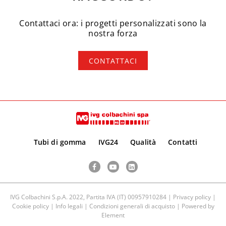
Contattaci ora: i progetti personalizzati sono la
nostra forza
CONTATTACI
Tubi di gomma
IVG24
Qualità
Contatti
Facebook
YouTube
LinkedIn
IVG Colbachini S.p.A. 2022, Partita IVA (IT) 00957910284 |
Privacy policy
|
Cookie policy
|
Info legali
|
Condizioni generali di acquisto
| Powered by
Element