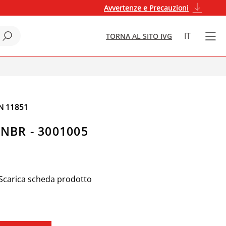
Avvertenze e Precauzioni
IT
TORNA AL SITO IVG
N 11851
NBR - 3001005
Scarica scheda prodotto