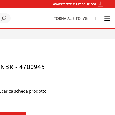
Avvertenze e Precauzioni
IT
TORNA AL SITO IVG
NBR - 4700945
Scarica scheda prodotto