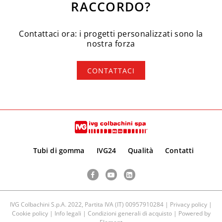
RACCORDO?
Contattaci ora: i progetti personalizzati sono la
nostra forza
CONTATTACI
Tubi di gomma
IVG24
Qualità
Contatti
Facebook
YouTube
LinkedIn
IVG Colbachini S.p.A. 2022, Partita IVA (IT) 00957910284 |
Privacy policy
|
Cookie policy
|
Info legali
|
Condizioni generali di acquisto
| Powered by