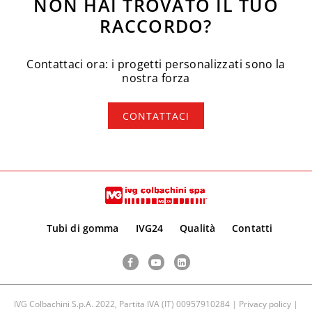
NON HAI TROVATO IL TUO
RACCORDO?
Contattaci ora: i progetti personalizzati sono la
nostra forza
CONTATTACI
Tubi di gomma
IVG24
Qualità
Contatti
Facebook
YouTube
LinkedIn
IVG Colbachini S.p.A. 2022, Partita IVA (IT) 00957910284 |
Privacy policy
|