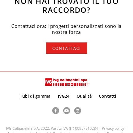
NON HAI TROVATO IL TUO
RACCORDO?
Contattaci ora: i progetti personalizzati sono la
nostra forza
CONTATTACI
Tubi di gomma
IVG24
Qualità
Contatti
Facebook
YouTube
LinkedIn
IVG Colbachini S.p.A. 2022, Partita IVA (IT) 00957910284 |
Privacy policy
|